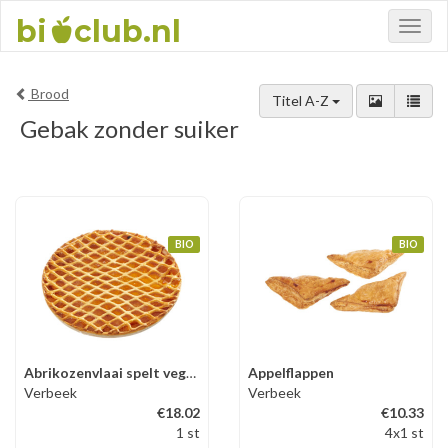
bi
club.nl
Toggl
naviga
Brood
Titel A-Z
Gebak zonder suiker
BIO
BIO
Abrikozenvlaai spelt vegan
Appelflappen
Verbeek
Verbeek
€18.02
€10.33
1 st
4x1 st