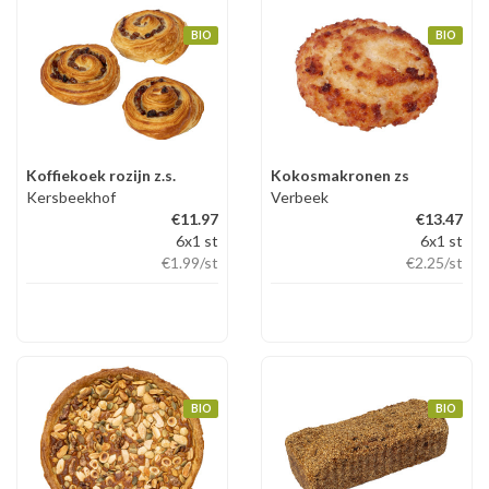
BIO
BIO
Koffiekoek rozijn z.s.
Kokosmakronen zs
Kersbeekhof
Verbeek
€11.97
€13.47
6x1 st
6x1 st
€1.99
/st
€2.25
/st
BIO
BIO