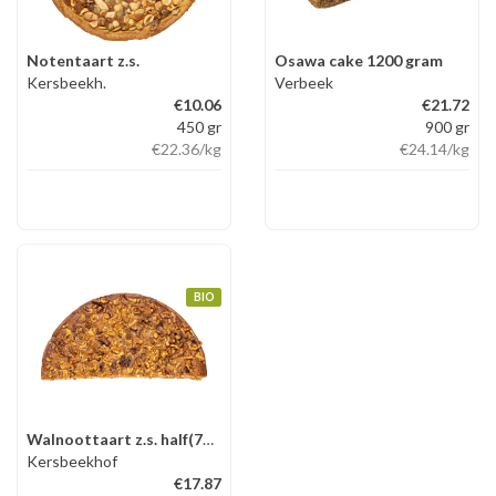
Notentaart z.s.
Osawa cake 1200 gram
Kersbeekh.
Verbeek
€10.06
€21.72
450 gr
900 gr
€22.36
/kg
€24.14
/kg
BIO
Walnoottaart z.s. half(750 gr)
Kersbeekhof
€17.87