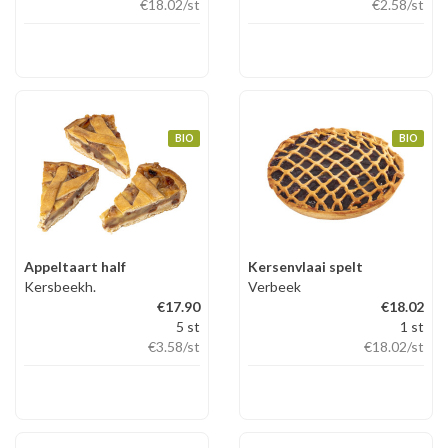
€18.02
/st
€2.58
/st
BIO
BIO
Appeltaart half
Kersenvlaai spelt
Kersbeekh.
Verbeek
€17.90
€18.02
5 st
1 st
€3.58
/st
€18.02
/st