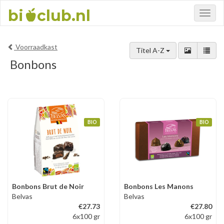
bi
club.nl
Toggl
naviga
Voorraadkast
Titel A-Z
Bonbons
BIO
BIO
Bonbons Brut de Noir
Bonbons Les Manons
Belvas
Belvas
€27.73
€27.80
6x100 gr
6x100 gr