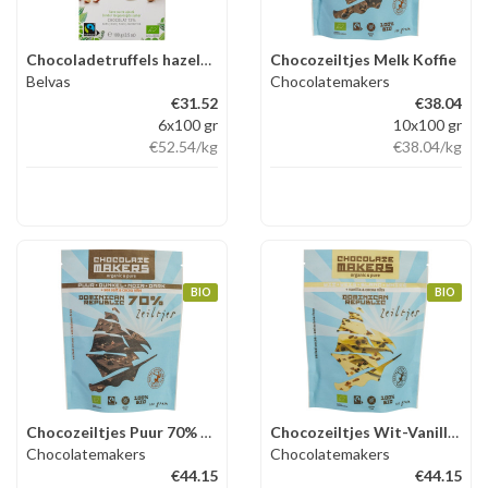
Chocoladetruffels hazelnoot z.
Chocozeiltjes Melk Koffie
Belvas
Chocolatemakers
€31.52
€38.04
6x100 gr
10x100 gr
€52.54
/kg
€38.04
/kg
BIO
BIO
Chocozeiltjes Puur 70% Zeezou
Chocozeiltjes Wit-Vanille met
Chocolatemakers
Chocolatemakers
€44.15
€44.15