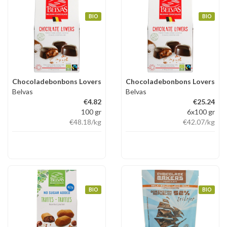
BIO
BIO
Chocoladebonbons Lovers
Chocoladebonbons Lovers
Belvas
Belvas
€4.82
€25.24
100 gr
6x100 gr
€48.18
/kg
€42.07
/kg
BIO
BIO