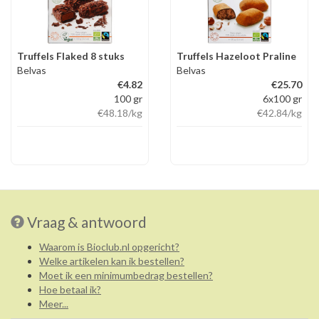
Truffels Flaked 8 stuks
Truffels Hazeloot Praline
Belvas
Belvas
€4.82
€25.70
100 gr
6x100 gr
€48.18
/kg
€42.84
/kg
Vraag & antwoord
Waarom is Bioclub.nl opgericht?
Welke artikelen kan ik bestellen?
Moet ik een minimumbedrag bestellen?
Hoe betaal ik?
Meer...