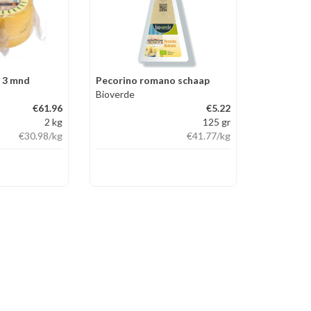
 3 mnd
Pecorino romano schaap
Bioverde
€61.96
€5.22
2 kg
125 gr
€30.98
/kg
€41.77
/kg