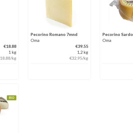
Pecorino Romano 7mnd
Pecorino Sardo
Oma
Oma
€18.88
€39.55
1 kg
1,2 kg
18.88
/kg
€32.95
/kg
BIO