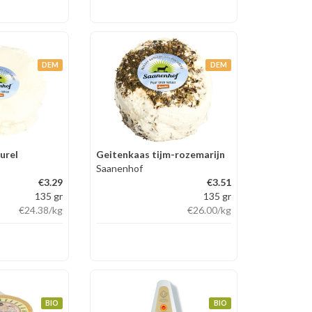
DEM
DEM
urel
Geitenkaas tijm-rozemarijn
Saanenhof
€3.29
€3.51
135 gr
135 gr
€24.38
/kg
€26.00
/kg
BIO
BIO