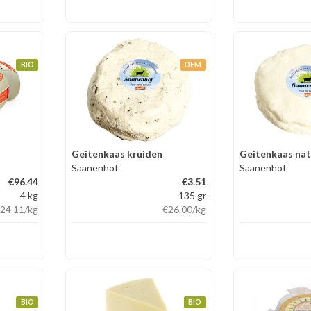
BIO
DEM
Geitenkaas kruiden
Geitenkaas nat
Saanenhof
Saanenhof
€96.44
€3.51
4 kg
135 gr
24.11
/kg
€26.00
/kg
BIO
BIO