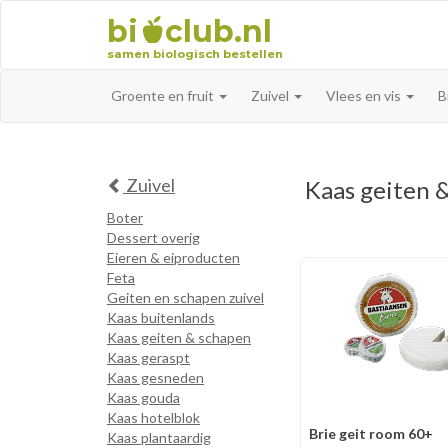
bi
club.nl
samen biologisch bestellen
Groente en fruit
Zuivel
Vlees en vis
B
Zuivel
Kaas geiten 
Boter
Dessert overig
Eieren & eiproducten
Feta
Geiten en schapen zuivel
Kaas buitenlands
Kaas geiten & schapen
Kaas geraspt
Kaas gesneden
Kaas gouda
Kaas hotelblok
Brie geit room 60+
Kaas plantaardig