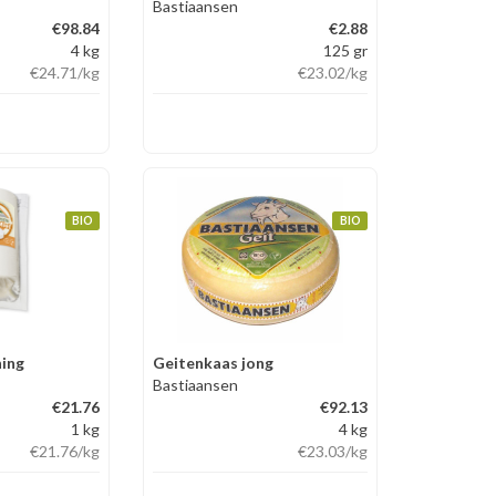
Bastiaansen
€98.84
€2.88
4 kg
125 gr
€24.71
/kg
€23.02
/kg
BIO
BIO
ing
Geitenkaas jong
Bastiaansen
€21.76
€92.13
1 kg
4 kg
€21.76
/kg
€23.03
/kg