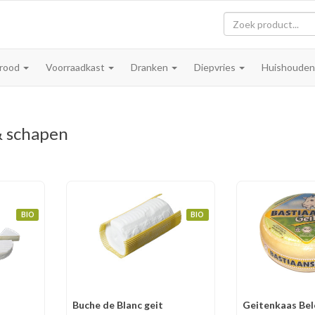
rood
Voorraadkast
Dranken
Diepvries
Huishoude
& schapen
BIO
BIO
Buche de Blanc geit
Geitenkaas Be