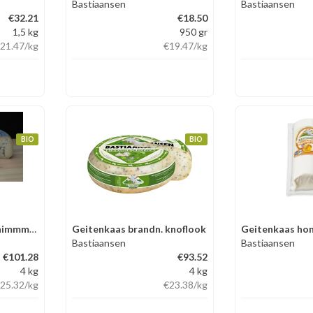
Bastiaansen
Bastiaansen
€32.21
€18.50
1,5 kg
950 gr
21.47
/kg
€19.47
/kg
BIO
BIO
Geitenkaas blauwschimmmel 55+
Geitenkaas brandn. knoflook
Geitenkaas hon
Bastiaansen
Bastiaansen
€101.28
€93.52
4 kg
4 kg
25.32
/kg
€23.38
/kg