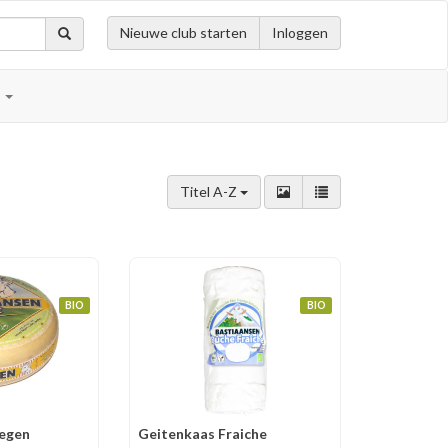
Nieuwe club starten
Inloggen
n
Titel A-Z
BIO
BIO
legen
Geitenkaas Fraiche