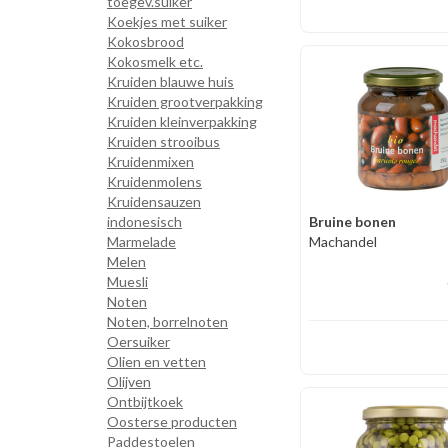
toegev.suiker
Koekjes met suiker
Kokosbrood
Kokosmelk etc.
Kruiden blauwe huis
Kruiden grootverpakking
Kruiden kleinverpakking
Kruiden strooibus
Kruidenmixen
Kruidenmolens
Kruidensauzen
indonesisch
Bruine bonen
Marmelade
Machandel
Melen
Muesli
Noten
Noten, borrelnoten
Oersuiker
Olien en vetten
Olijven
Ontbijtkoek
Oosterse producten
Paddestoelen