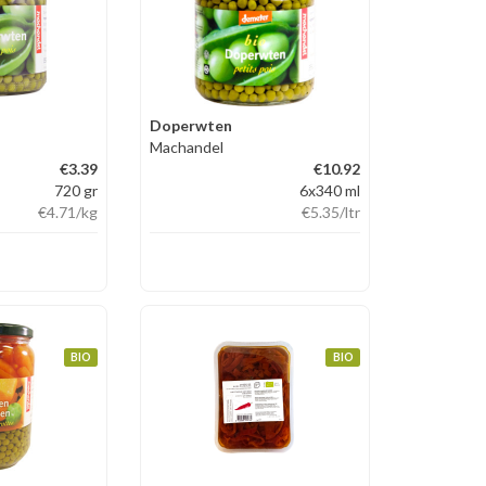
Doperwten
Machandel
€3.39
€10.92
720 gr
6x340 ml
€4.71
/kg
€5.35
/ltr
BIO
BIO