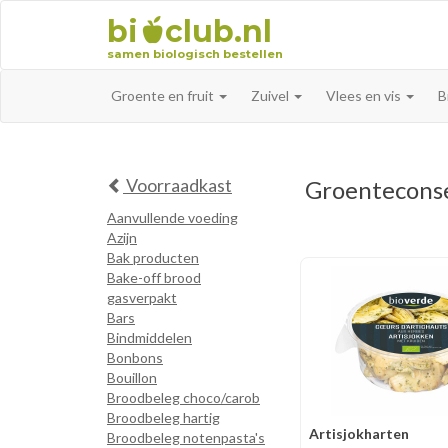
bi
club.nl
samen biologisch bestellen
Groente en fruit
Zuivel
Vlees en vis
B
Voorraadkast
Groentecons
Aanvullende voeding
Azijn
Bak producten
Bake-off brood
gasverpakt
Bars
Bindmiddelen
Bonbons
Bouillon
Broodbeleg choco/carob
Broodbeleg hartig
Artisjokharten
Broodbeleg notenpasta's