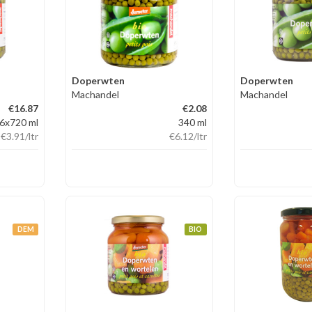
Doperwten
Doperwten
Machandel
Machandel
€16.87
€2.08
6x720 ml
340 ml
€3.91
/ltr
€6.12
/ltr
DEM
BIO