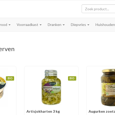
rood
Voorraadkast
Dranken
Diepvries
Huishoude
erven
BIO
BIO
Artisjokharten 3 kg
Augurken zoet