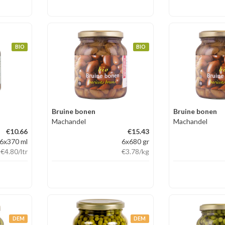
BIO
BIO
Bruine bonen
Bruine bonen
Machandel
Machandel
€10.66
€15.43
6x370 ml
6x680 gr
€4.80
/ltr
€3.78
/kg
DEM
DEM