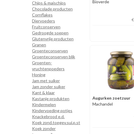
Bioverde
Chips & maischips
Chocolade producten
Cornflakes
€
Diervoeders
Fruitconserven
Gedroogde soepen
Glutenvrije producten
Granen
Groenteconserven
Groenteconserven blik
Groenten-
vruchtenpoeders
Honing
Jam met suiker
Jam zonder suiker
Kant & klaar
Augurken zoetzuur
Kastanje produkten
Machandel
Kindermelen
Kindervoeding potjes
Knackebrood e.d.
Koek zond.toegev.sui.p.st
Koek zonder