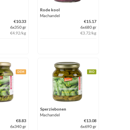
Rode kool
Machandel
€10.33
€15.17
6x350 gr
6x680 gr
€4.92
/kg
€3.72
/kg
DEM
BIO
Sperziebonen
Machandel
€8.83
€13.08
6x340 gr
6x690 gr