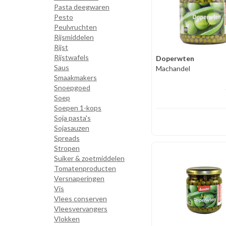
Pasta deegwaren
Pesto
Peulvruchten
Rijsmiddelen
Rijst
Rijstwafels
Doperwten
Saus
Machandel
Smaakmakers
Snoepgoed
Soep
Soepen 1-kops
Soja pasta's
Sojasauzen
Spreads
Stropen
Suiker & zoetmiddelen
Tomatenproducten
Versnaperingen
Vis
Vlees conserven
Vleesvervangers
Vlokken