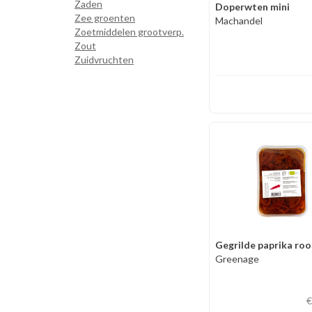
Zaden
Doperwten mini
Zee groenten
Machandel
Zoetmiddelen grootverp.
Zout
Zuidvruchten
Gegrilde paprika ro
Greenage
€