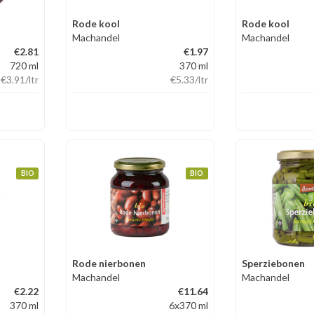
Rode kool
Rode kool
Machandel
Machandel
€2.81
€1.97
720 ml
370 ml
€3.91
/ltr
€5.33
/ltr
BIO
BIO
Rode nierbonen
Sperziebonen
Machandel
Machandel
€2.22
€11.64
370 ml
6x370 ml