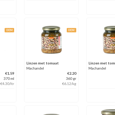
DEM
DEM
Linzen met tomaat
Linzen met to
Machandel
Machandel
€1.59
€2.20
370 ml
360 gr
€4.30
/ltr
€6.12
/kg