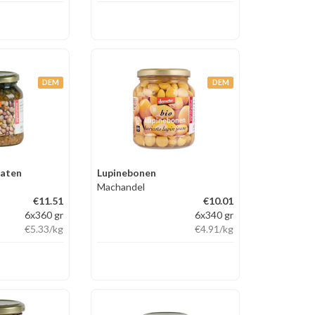
DEM
DEM
maten
Lupinebonen
Machandel
€11.51
€10.01
6x360 gr
6x340 gr
€5.33
/kg
€4.91
/kg