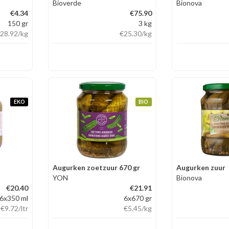
Bioverde
Bionova
€4.34
€75.90
150 gr
3 kg
28.92
/kg
€25.30
/kg
EKO
BIO
Augurken zoetzuur 670 gr
Augurken zuur
YON
Bionova
€20.40
€21.91
6x350 ml
6x670 gr
€9.72
/ltr
€5.45
/kg