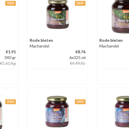
DEM
DEM
Rode bieten
Rode bieten
Machandel
Machandel
€1.91
€8.76
340 gr
6x325 ml
€5.61
/kg
€4.49
/ltr
DEM
DEM