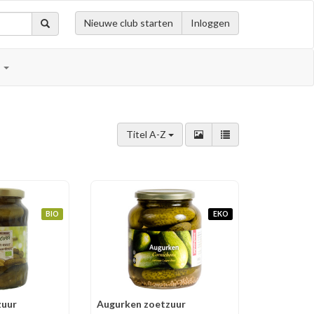
Nieuwe club starten
Inloggen
n
Titel A-Z
BIO
EKO
zuur
Augurken zoetzuur