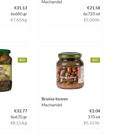
Machandel
€31.13
€21.58
6x680 gr
6x720 ml
€7.63
/kg
€5.00
/ltr
BIO
BIO
Bruine bonen
Machandel
€32.77
€2.04
6x670 gr
370 ml
€8.15
/kg
€5.51
/ltr