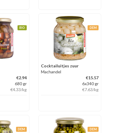
BIO
DEM
Cocktailuitjes zuur
Machandel
€2.94
€15.57
680 gr
6x340 gr
€4.33
/kg
€7.63
/kg
DEM
DEM