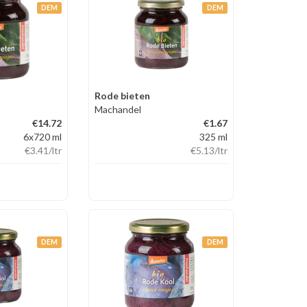
DEM
DEM
Rode bieten
Machandel
€14.72
€1.67
6x720 ml
325 ml
€3.41
/ltr
€5.13
/ltr
DEM
DEM