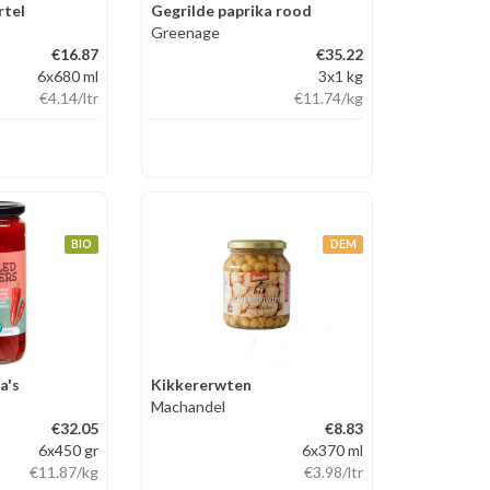
tel
Gegrilde paprika rood
Greenage
€16.87
€35.22
6x680 ml
3x1 kg
€4.14
/ltr
€11.74
/kg
BIO
DEM
a's
Kikkererwten
Machandel
€32.05
€8.83
6x450 gr
6x370 ml
€11.87
/kg
€3.98
/ltr