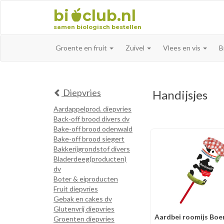
bi
club.nl
samen biologisch bestellen
Groente en fruit
Zuivel
Vlees en vis
B
Diepvries
Handijsjes
Aardappelprod. diepvries
Back-off brood divers dv
Bake-off brood odenwald
Bake-off brood siegert
Bakkerijgrondstof divers
Bladerdeeg(producten)
dv
Boter & eiproducten
Fruit diepvries
Gebak en cakes dv
Glutenvrij diepvries
Aardbei roomijs Boe
Groenten diepvries