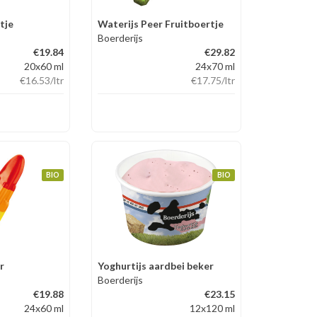
tje
Waterijs Peer Fruitboertje
Boerderijs
€19.84
€29.82
20x60 ml
24x70 ml
€16.53
/ltr
€17.75
/ltr
BIO
BIO
r
Yoghurtijs aardbei beker
Boerderijs
€19.88
€23.15
24x60 ml
12x120 ml