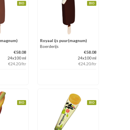
BIO
BIO
k(magnum)
Royaal ijs puur(magnum)
Boerderijs
€58.08
€58.08
24x100 ml
24x100 ml
€24.20
/ltr
€24.20
/ltr
BIO
BIO