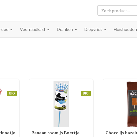
rood
Voorraadkast
Dranken
Diepvries
Huishoude
BIO
BIO
rinnetje
Banaan roomijs Boertje
Choco ijs haze