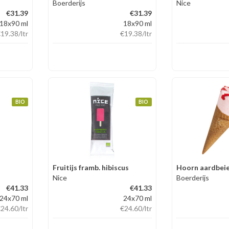
Boerderijs
Nice
€31.39
€31.39
18x90 ml
18x90 ml
€19.38
/ltr
€19.38
/ltr
BIO
BIO
n
Fruitijs framb. hibiscus
Hoorn aardbeie
Nice
Boerderijs
€41.33
€41.33
24x70 ml
24x70 ml
€24.60
/ltr
€24.60
/ltr