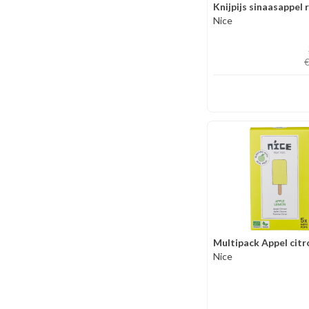
Knijpijs sinaasappel
Nice
Nice