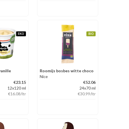
EKO
BIO
anille
Roomijs bosbes witte choco
Nice
€23.15
€52.06
12x120 ml
24x70 ml
€16.08
/ltr
€30.99
/ltr