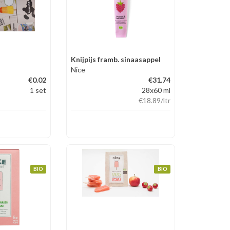
Knijpijs framb. sinaasappel
Nice
€0.02
€31.74
1 set
28x60 ml
€18.89
/ltr
BIO
BIO