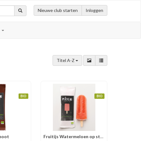
Nieuwe club starten
Inloggen
n
Titel A-Z
BIO
BIO
lnoot
Fruitijs Watermeloen op stok