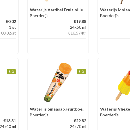
Waterijs Aardbei Fruitlollie
Waterijs Molen
Boerderijs
Boerderijs
€0.02
€19.88
1 st
24x50 ml
€0.02
/st
€16.57
/ltr
BIO
BIO
Waterijs Sinaasap.Fruitboertje
Waterijs Vliege
Boerderijs
Boerderijs
€18.31
€29.82
24x40 ml
24x70 ml