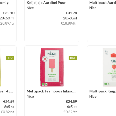
 romig
Knijpijsje Aardbei Puur
Nice
Nice
€35.10
€31.74
28x60 ml
28x60ml
€20.89
/ltr
€18.89
/ltr
BIO
BIO
Multipack Appel citroen 45ml
Multipack Framboos hibisc.45ml
Nice
Nice
€24.59
€24.59
6x5 st
6x5 st
€0.82
/st
€0.82
/st