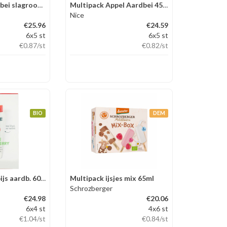
Multipack Aardbei slagroom 45m
Multipack Appel Aardbei 45ml
Nice
€25.96
€24.59
6x5 st
6x5 st
€0.87
/st
€0.82
/st
BIO
DEM
Multipack Knijpijs aardb. 60ml
Multipack ijsjes mix 65ml
Schrozberger
€24.98
€20.06
6x4 st
4x6 st
€1.04
/st
€0.84
/st