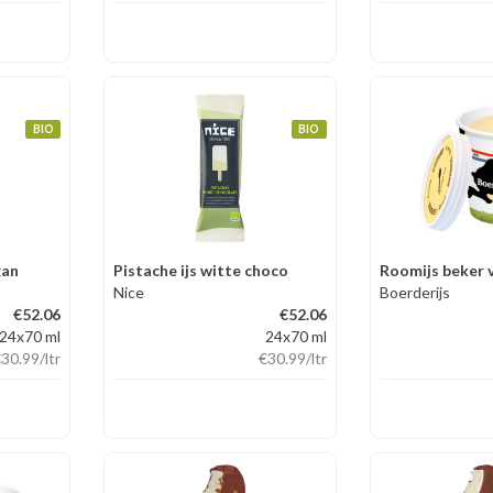
BIO
BIO
gan
Pistache ijs witte choco
Roomijs beker v
Nice
Boerderijs
€52.06
€52.06
24x70 ml
24x70 ml
€30.99
/ltr
€30.99
/ltr