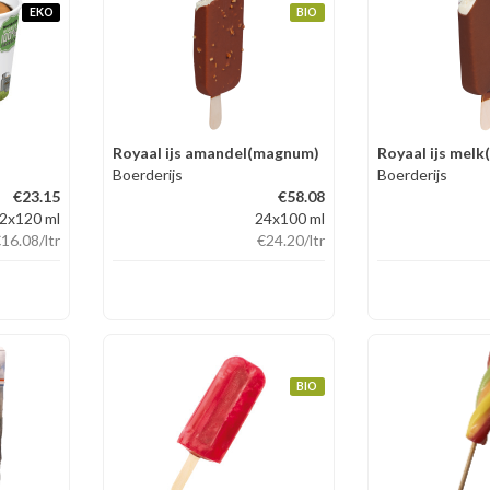
EKO
BIO
Royaal ijs amandel(magnum)
Royaal ijs mel
Boerderijs
Boerderijs
€23.15
€58.08
2x120 ml
24x100 ml
€16.08
/ltr
€24.20
/ltr
BIO