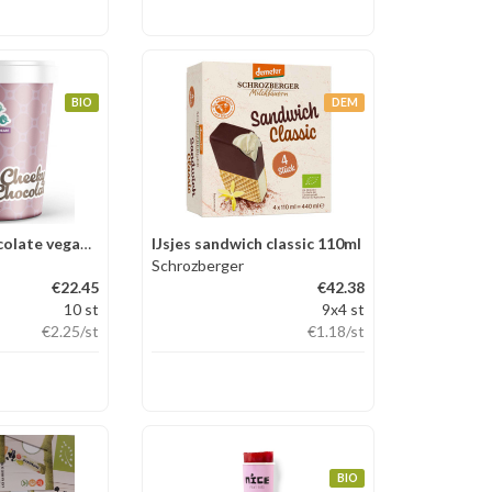
BIO
DEM
IJs Cheeky Chocolate vegan 110
IJsjes sandwich classic 110ml
Schrozberger
€22.45
€42.38
10 st
9x4 st
€2.25
/st
€1.18
/st
BIO