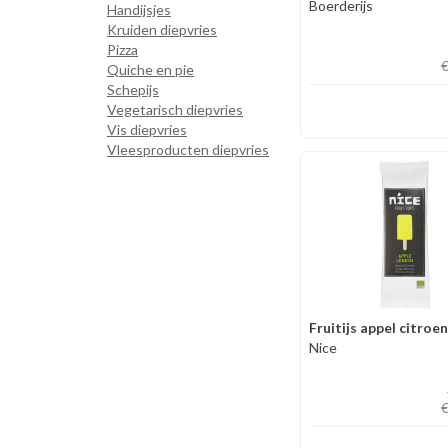
Boerderijs
Handijsjes
Kruiden diepvries
Pizza
Quiche en pie
Schepijs
Vegetarisch diepvries
Vis diepvries
Vleesproducten diepvries
Fruitijs appel citroe
Nice