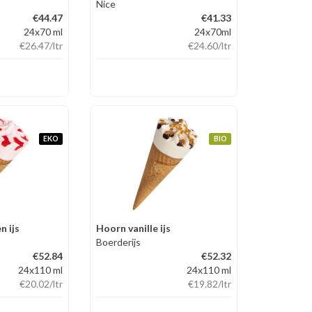
Nice
€44.47
€41.33
24x70 ml
24x70ml
€26.47
/ltr
€24.60
/ltr
EKO
BIO
n ijs
Hoorn vanille ijs
Boerderijs
€52.84
€52.32
24x110 ml
24x110 ml
€20.02
/ltr
€19.82
/ltr