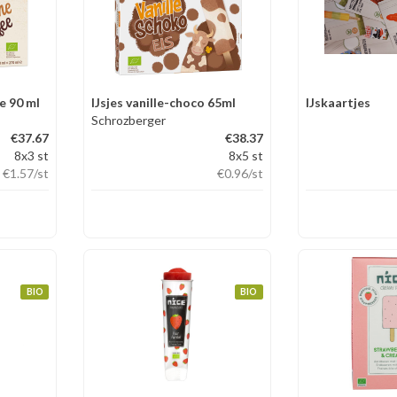
e 90 ml
IJsjes vanille-choco 65ml
IJskaartjes
Schrozberger
€37.67
€38.37
8x3 st
8x5 st
€1.57
/st
€0.96
/st
BIO
BIO