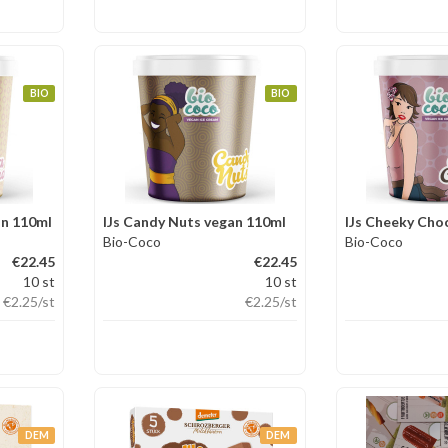
BIO
BIO
an 110ml
IJs Candy Nuts vegan 110ml
Bio-Coco
Bio-Coco
€22.45
€22.45
10 st
10 st
€2.25
/st
€2.25
/st
DEM
DEM