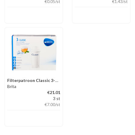
€0.05
/st
€1.43
/st
Filterpatroon Classic 3-pack
Brita
€21.01
3 st
€7.00
/st