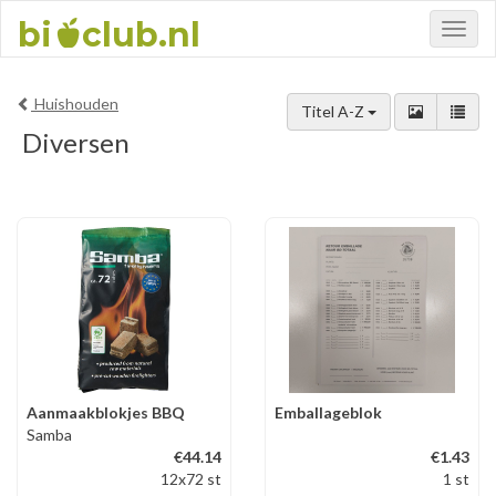
bi
club.nl
Toggl
naviga
Huishouden
Titel A-Z
Diversen
Aanmaakblokjes BBQ
Emballageblok
Samba
€44.14
€1.43
12x72 st
1 st