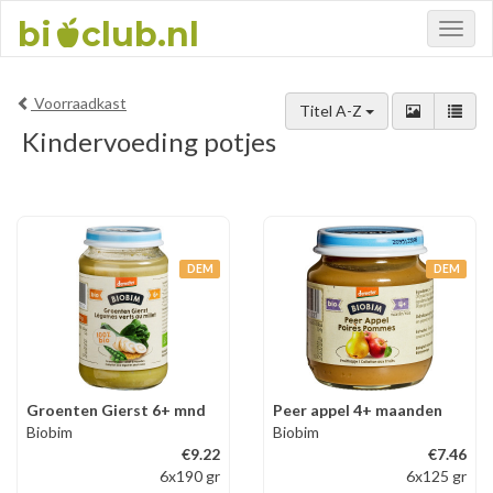
bi
club.nl
Toggl
naviga
Voorraadkast
Titel A-Z
Kindervoeding potjes
DEM
DEM
Groenten Gierst 6+ mnd
Peer appel 4+ maanden
Biobim
Biobim
€9.22
€7.46
6x190 gr
6x125 gr