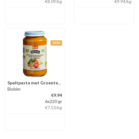
€8.09
/kg
€9.94
/kg
DEM
Speltpasta met Groenten 10+mnd
Biobim
€9.94
6x220 gr
€7.53
/kg