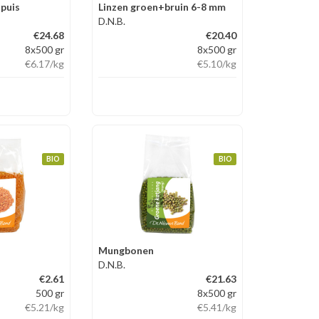
upuis
Linzen groen+bruin 6-8 mm
D.N.B.
€24.68
€20.40
8x500 gr
8x500 gr
€6.17
/kg
€5.10
/kg
BIO
BIO
Mungbonen
D.N.B.
€2.61
€21.63
500 gr
8x500 gr
€5.21
/kg
€5.41
/kg