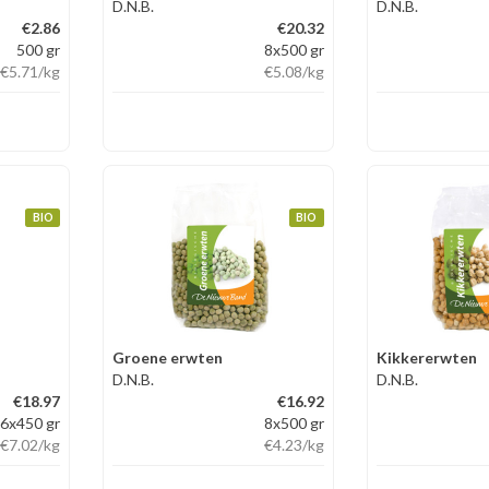
D.N.B.
D.N.B.
€2.86
€20.32
500 gr
8x500 gr
€5.71
/kg
€5.08
/kg
BIO
BIO
Groene erwten
Kikkererwten
D.N.B.
D.N.B.
€18.97
€16.92
6x450 gr
8x500 gr
€7.02
/kg
€4.23
/kg