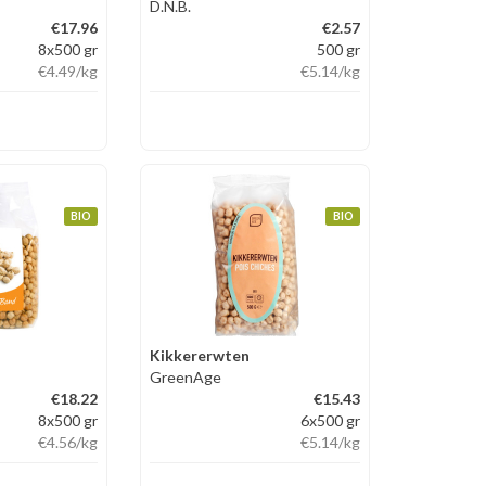
D.N.B.
€17.96
€2.57
8x500 gr
500 gr
€4.49
/kg
€5.14
/kg
BIO
BIO
Kikkererwten
GreenAge
€18.22
€15.43
8x500 gr
6x500 gr
€4.56
/kg
€5.14
/kg