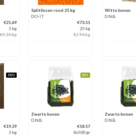
Splitlinzen rood 25 kg
Witte bonen
DO-IT
D.N.B.
€21.69
€73.51
5 kg
25 kg
€4.34
/kg
€2.94
/kg
EKO
BIO
Zwarte bonen
Zwarte bonen
D.N.B.
D.N.B.
€19.29
€18.57
5 kg
8x500 gr