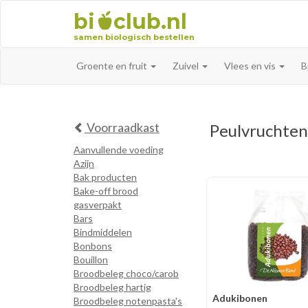
bi
club.nl
samen biologisch bestellen
Groente en fruit
Zuivel
Vlees en vis
B
Voorraadkast
Peulvruchte
Aanvullende voeding
Azijn
Bak producten
Bake-off brood
gasverpakt
Bars
Bindmiddelen
Bonbons
Bouillon
Broodbeleg choco/carob
Broodbeleg hartig
Adukibonen
Broodbeleg notenpasta's