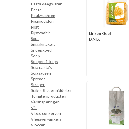
Pasta deegwaren
Pesto
Peulvruchten
Rijsmiddelen
Rijst
Rijstwafels
Linzen Geel
Saus
D.N.B.
Smaakmakers
Snoepgoed
Soep
Soepen 1-kops
Soja pasta's
Sojasauzen
Spreads
Stropen
Suiker & zoetmiddelen
Tomatenproducten
Versnaperingen
Vis
Vlees conserven
Vleesvervangers
Vlokken