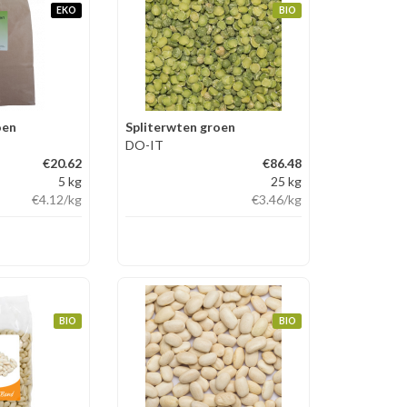
EKO
BIO
oen
Spliterwten groen
DO-IT
€20.62
€86.48
5 kg
25 kg
€4.12
/kg
€3.46
/kg
BIO
BIO