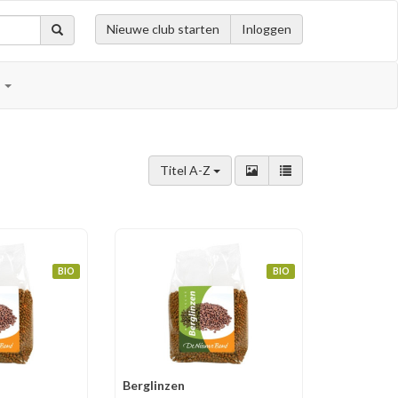
Nieuwe club starten
Inloggen
n
Titel A-Z
BIO
BIO
Berglinzen