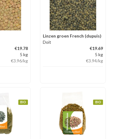
Linzen groen French (dupuis)
Doit
€19.78
€19.69
5 kg
5 kg
€3.96
/kg
€3.94
/kg
BIO
BIO