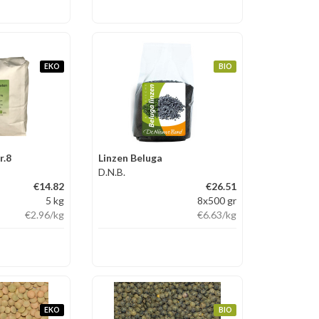
EKO
BIO
r.8
Linzen Beluga
D.N.B.
€14.82
€26.51
5 kg
8x500 gr
€2.96
/kg
€6.63
/kg
EKO
BIO