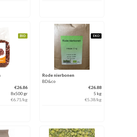
BIO
EKO
n
Rode nierbonen
BD&co
€26.86
€26.88
8x500 gr
5 kg
€6.71
/kg
€5.38
/kg