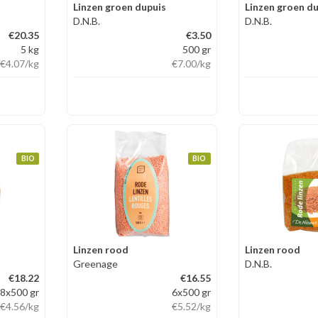
Linzen groen dupuis
Linzen groen d
D.N.B.
D.N.B.
€20.35
€3.50
5 kg
500 gr
€4.07
/kg
€7.00
/kg
BIO
BIO
Linzen rood
Linzen rood
Greenage
D.N.B.
€18.22
€16.55
8x500 gr
6x500 gr
€4.56
/kg
€5.52
/kg