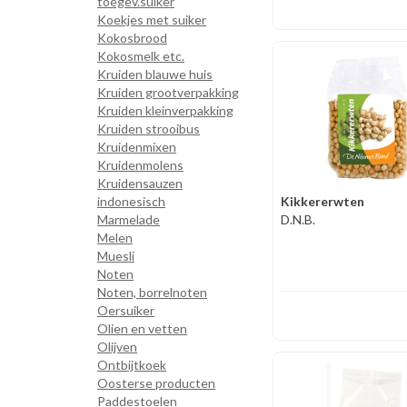
toegev.suiker
Koekjes met suiker
Kokosbrood
Kokosmelk etc.
Kruiden blauwe huis
Kruiden grootverpakking
Kruiden kleinverpakking
Kruiden strooibus
Kruidenmixen
Kruidenmolens
Kruidensauzen
indonesisch
Kikkererwten
Marmelade
D.N.B.
Melen
Muesli
Noten
Noten, borrelnoten
Oersuiker
Olien en vetten
Olijven
Ontbijtkoek
Oosterse producten
Paddestoelen