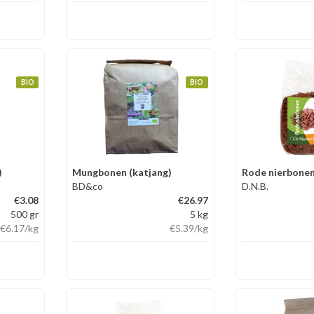
BIO
BIO
)
Mungbonen (katjang)
Rode nierbone
BD&co
D.N.B.
€3.08
€26.97
500 gr
5 kg
€6.17
/kg
€5.39
/kg