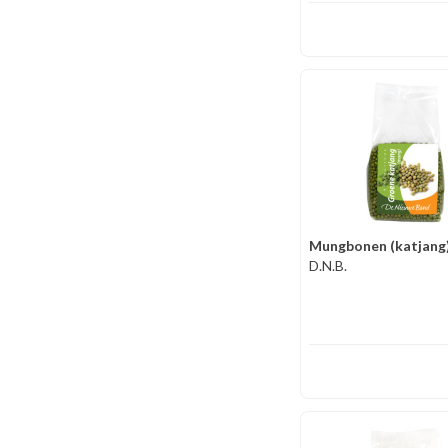
Mungbonen (katjang
D.N.B.