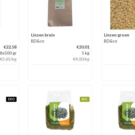
Linzen bruin
Linzen groen
BD&co
BD&co
€22.58
€20.01
8x500 gr
5 kg
€5.65
/kg
€4.00
/kg
EKO
BIO