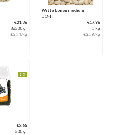
Witte bonen medium
DO-IT
€21.36
€17.96
8x500 gr
5 kg
€5.34
/kg
€3.59
/kg
BIO
€2.65
500 gr