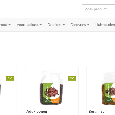
rood
Voorraadkast
Dranken
Diepvries
Huishoude
n
BIO
BIO
Adukibonen
Berglinzen