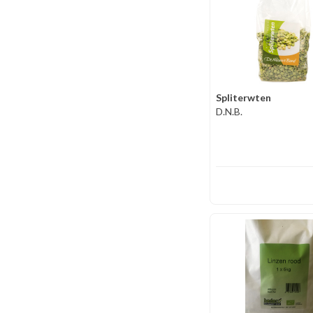
Spliterwten
D.N.B.