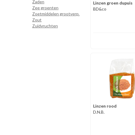
Zaden
Linzen groen dupuis
Zee groenten
BD&co
Zoetmiddelen grootverp.
Zout
Zuidvruchten
Linzen rood
D.N.B.