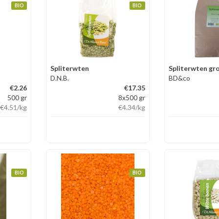
BIO
BIO
Spliterwten
Spliterwten gr
D.N.B.
BD&co
€2.26
€17.35
500 gr
8x500 gr
€4.51
/kg
€4.34
/kg
BIO
BIO