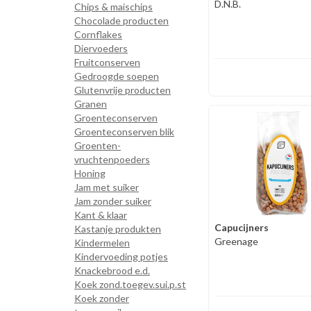
D.N.B.
Chips & maischips
Chocolade producten
Cornflakes
Diervoeders
Fruitconserven
Gedroogde soepen
Glutenvrije producten
Granen
Groenteconserven
Groenteconserven blik
Groenten-
vruchtenpoeders
Honing
Jam met suiker
Jam zonder suiker
Kant & klaar
Capucijners
Kastanje produkten
Greenage
Kindermelen
Kindervoeding potjes
Knackebrood e.d.
Koek zond.toegev.sui.p.st
Koek zonder