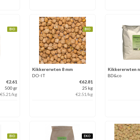
BIO
BIO
Kikkererwten 8 mm
Kikkererwten n
DO-IT
BD&co
€2.61
€62.81
500 gr
25 kg
€5.21
/kg
€2.51
/kg
BIO
EKO