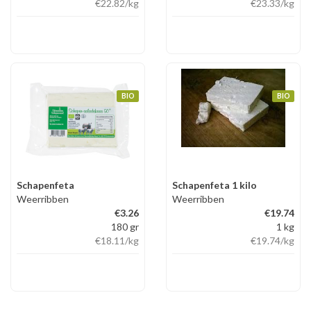
€22.82
/kg
€23.33
/kg
BIO
BIO
Schapenfeta
Schapenfeta 1 kilo
Weerribben
Weerribben
€3.26
€19.74
180 gr
1 kg
€18.11
/kg
€19.74
/kg