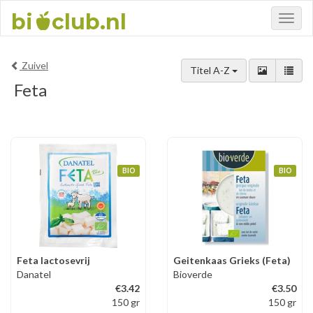
bi
club.nl
Toggl
naviga
Zuivel
Titel A-Z
Feta
BIO
BIO
Feta lactosevrij
Geitenkaas Grieks (Feta)
Danatel
Bioverde
€3.42
€3.50
150 gr
150 gr