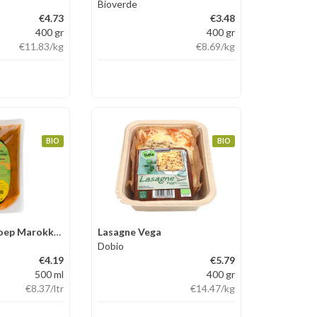
Bioverde
€4.73
€3.48
400 gr
400 gr
€11.83
/kg
€8.69
/kg
BIO
BIO
Kikkererwtensoep Marokkaans
Lasagne Vega
Dobio
€4.19
€5.79
500 ml
400 gr
€8.37
/ltr
€14.47
/kg