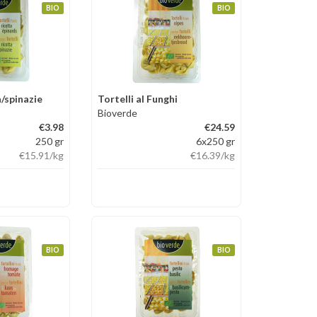
BIO
BIO
a/spinazie
Tortelli al Funghi
Bioverde
€3.98
€24.59
250 gr
6x250 gr
€15.91
/kg
€16.39
/kg
BIO
BIO