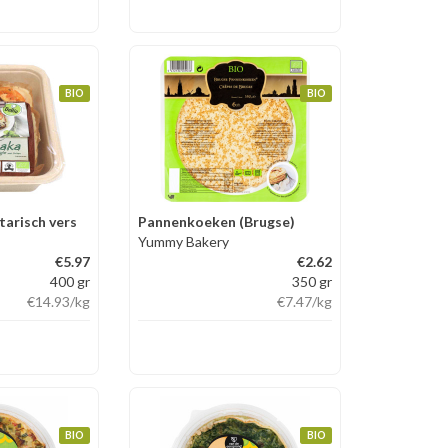
BIO
BIO
arisch vers
Pannenkoeken (Brugse)
Yummy Bakery
€5.97
€2.62
400 gr
350 gr
€14.93
/kg
€7.47
/kg
BIO
BIO