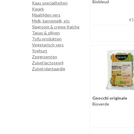
Biobleud
Kaas specialiteiten
Kwark
Maaltijden vers
€1
Melk, karnemelk, etc
Slagroom & creme fraiche
Tapas & olijven
Tofu produkten
Vegetarisch vers
Yoghurt
Zeegroenten
Zuivel lactosevrij
Zuivel plantaardig
Gnocchi originale
Bioverde