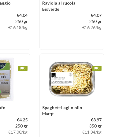
aggio
Raviola al rucola
Bioverde
€4.04
€4.07
250 gr
250 gr
€16.18
/kg
€16.26
/kg
BIO
BIO
ufo
Spaghetti aglio olio
Marqt
€4.25
€3.97
250 gr
350 gr
€17.00
/kg
€11.34
/kg