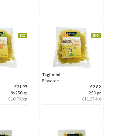
BIO
BIO
Tagliolini
Bioverde
€21.97
€2.82
8x250 gr
250 gr
€10.99
/kg
€11.29
/kg