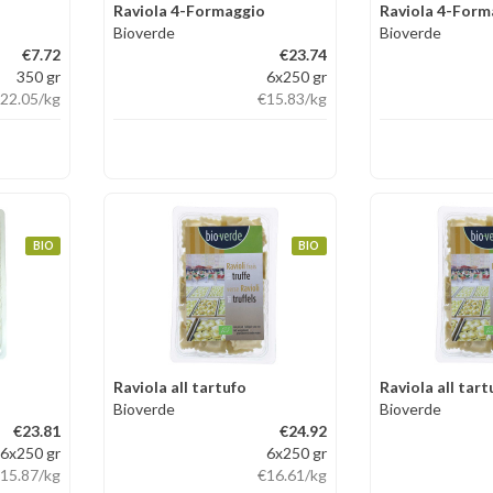
Raviola 4-Formaggio
Raviola 4-Form
Bioverde
Bioverde
€7.72
€23.74
350 gr
6x250 gr
22.05
/kg
€15.83
/kg
BIO
BIO
Raviola all tartufo
Raviola all tart
Bioverde
Bioverde
€23.81
€24.92
6x250 gr
6x250 gr
15.87
/kg
€16.61
/kg