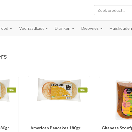
rood
Voorraadkast
Dranken
Diepvries
Huishoude
ers
BIO
BIO
180gr
American Pancakes 180gr
Ghanese Stoof