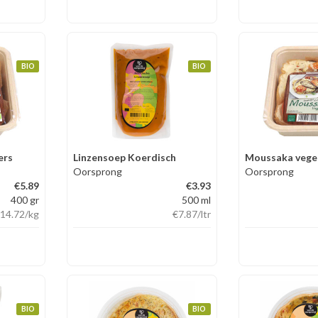
BIO
BIO
ers
Linzensoep Koerdisch
Moussaka veget
Oorsprong
Oorsprong
€5.89
€3.93
400 gr
500 ml
14.72
/kg
€7.87
/ltr
BIO
BIO