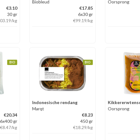
Biobleud
Oorsprong
€3.10
€17.85
30 gr
6x30 gr
03.19
/kg
€99.19
/kg
BIO
BIO
Indonesische rendang
Marqt
Oorsprong
€20.34
€8.23
6x400 gr
450 gr
€8.47
/kg
€18.29
/kg