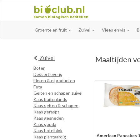
bi
club.nl
samen biologisch bestellen
Groente en fruit
Zuivel
Vlees en vis
B
Zuivel
Maaltijden v
Boter
Dessert overig
Eieren & eiproducten
Feta
Geiten en schapen zuivel
Kaas buitenlands
Kaas geiten & schapen
Kaas geraspt
Kaas gesneden
Kaas gouda
Kaas hotelblok
American Pancakes 
Kaas plantaardig