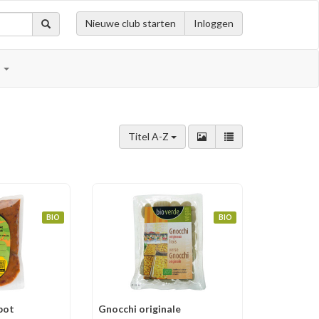
Nieuwe club starten
Inloggen
n
Titel A-Z
BIO
BIO
pot
Gnocchi originale