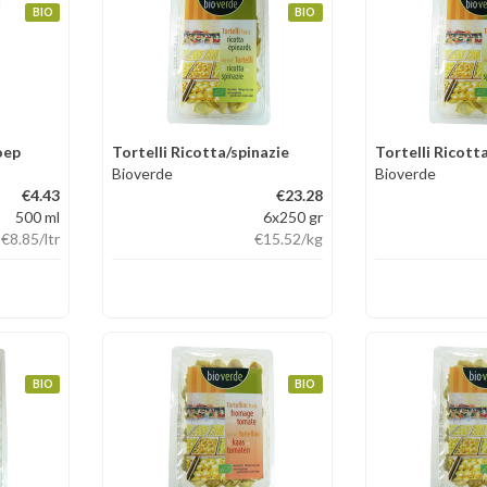
BIO
BIO
oep
Tortelli Ricotta/spinazie
Tortelli Ricott
Bioverde
Bioverde
€4.43
€23.28
500 ml
6x250 gr
€8.85
/ltr
€15.52
/kg
BIO
BIO