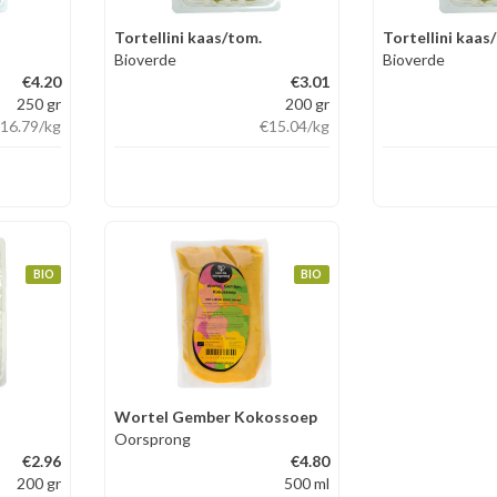
Tortellini kaas/tom.
Tortellini kaas
Bioverde
Bioverde
€4.20
€3.01
250 gr
200 gr
16.79
/kg
€15.04
/kg
BIO
BIO
Wortel Gember Kokossoep
Oorsprong
€2.96
€4.80
200 gr
500 ml