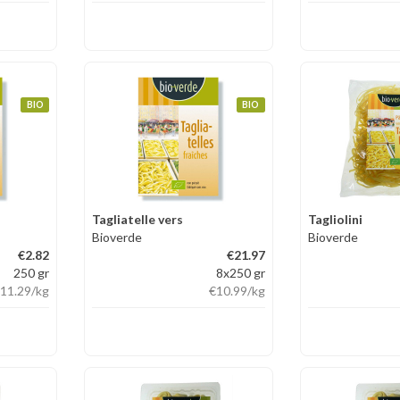
BIO
BIO
Tagliatelle vers
Tagliolini
Bioverde
Bioverde
€2.82
€21.97
250 gr
8x250 gr
11.29
/kg
€10.99
/kg