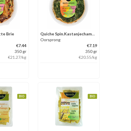
te Brie
Quiche Spin.Kastanjechampign.
Oorsprong
€7.44
€7.19
350 gr
350 gr
€21.27
/kg
€20.55
/kg
BIO
BIO