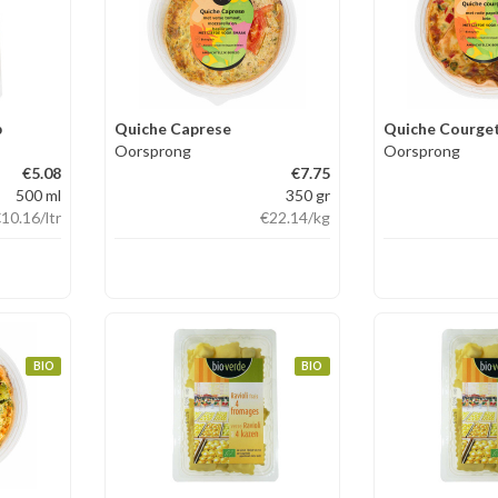
p
Quiche Caprese
Quiche Courget
Oorsprong
Oorsprong
€5.08
€7.75
500 ml
350 gr
€10.16
/ltr
€22.14
/kg
BIO
BIO